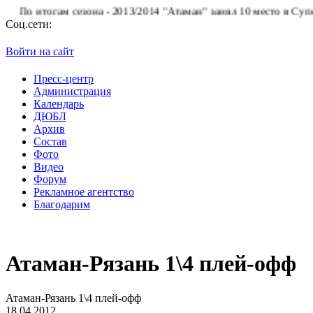
о итогам сезона - 2013/2014 "Атаман" занял 10 место в Суперлиг
Соц.сети:
Войти на сайт
Пресс-центр
Администрация
Календарь
ДЮБЛ
Архив
Состав
Фото
Видео
Форум
Рекламное агентство
Благодарим
Атаман-Рязань 1\4 плей-офф
Атаман-Рязань 1\4 плей-офф
18.04.2012