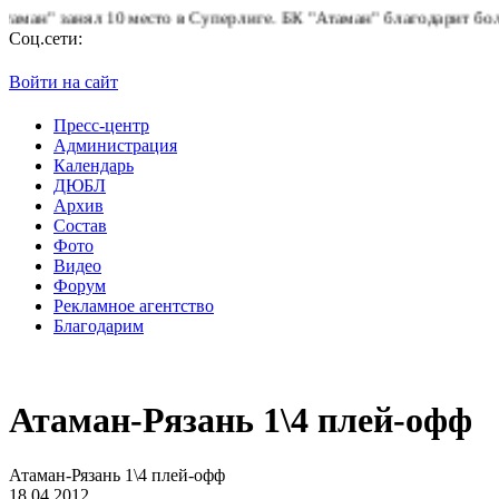
" занял 10 место в Суперлиге.
БК "Атаман" благодарит болельщи
Соц.сети:
Войти на сайт
Пресс-центр
Администрация
Календарь
ДЮБЛ
Архив
Состав
Фото
Видео
Форум
Рекламное агентство
Благодарим
Атаман-Рязань 1\4 плей-офф
Атаман-Рязань 1\4 плей-офф
18.04.2012