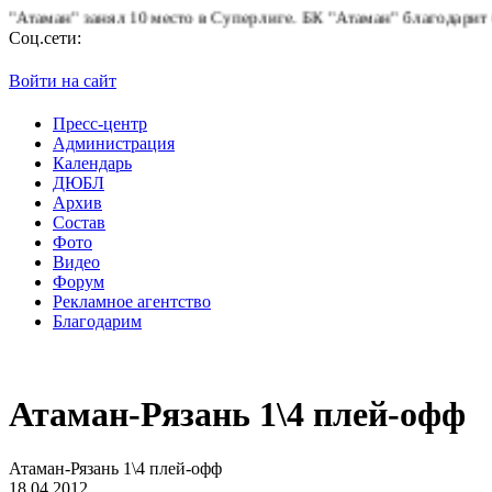
ман" занял 10 место в Суперлиге.
БК "Атаман" благодарит болел
Соц.сети:
Войти на сайт
Пресс-центр
Администрация
Календарь
ДЮБЛ
Архив
Состав
Фото
Видео
Форум
Рекламное агентство
Благодарим
Атаман-Рязань 1\4 плей-офф
Атаман-Рязань 1\4 плей-офф
18.04.2012