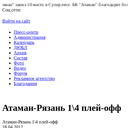
" занял 10 место в Суперлиге.
БК "Атаман" благодарит болельщи
Соц.сети:
Войти на сайт
Пресс-центр
Администрация
Календарь
ДЮБЛ
Архив
Состав
Фото
Видео
Форум
Рекламное агентство
Благодарим
Атаман-Рязань 1\4 плей-офф
Атаман-Рязань 1\4 плей-офф
18.04.2012