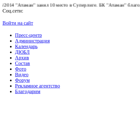
4 "Атаман" занял 10 место в Суперлиге.
БК "Атаман" благодарит
Соц.сети:
Войти на сайт
Пресс-центр
Администрация
Календарь
ДЮБЛ
Архив
Состав
Фото
Видео
Форум
Рекламное агентство
Благодарим