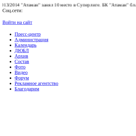
2014 "Атаман" занял 10 место в Суперлиге.
БК "Атаман" благодар
Соц.сети:
Войти на сайт
Пресс-центр
Администрация
Календарь
ДЮБЛ
Архив
Состав
Фото
Видео
Форум
Рекламное агентство
Благодарим