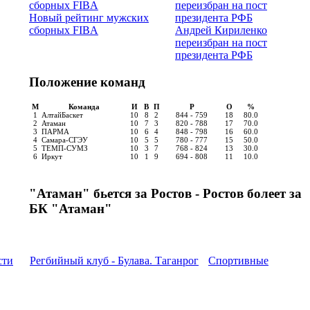
Новый рейтинг мужских
сборных FIBA
Андрей Кириленко
переизбран на пост
президента РФБ
Положение команд
М
Команда
И
В
П
Р
О
%
1
АлтайБаскет
10
8
2
844 - 759
18
80.0
2
Атаман
10
7
3
820 - 788
17
70.0
3
ПАРМА
10
6
4
848 - 798
16
60.0
4
Самара-СГЭУ
10
5
5
780 - 777
15
50.0
5
ТЕМП-СУМЗ
10
3
7
768 - 824
13
30.0
6
Иркут
10
1
9
694 - 808
11
10.0
"Атаман" бьется за Ростов - Ростов болеет за
БК "Атаман"
сти
Регбийный клуб - Булава. Таганрог
Спортивные