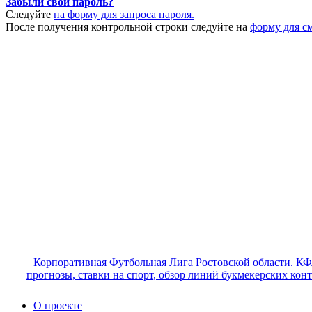
Забыли свой пароль?
Следуйте
на форму для запроса пароля.
После получения контрольной строки следуйте на
форму для с
Корпоративная Футбольная Лига Ростовской области. КФ
прогнозы, ставки на спорт, обзор линий букмекерских кон
О проекте