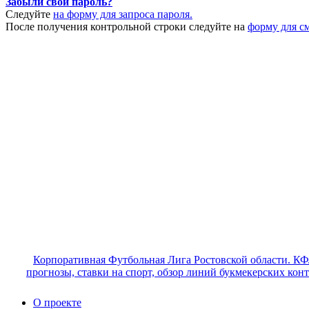
Забыли свой пароль?
Следуйте
на форму для запроса пароля.
После получения контрольной строки следуйте на
форму для с
Корпоративная Футбольная Лига Ростовской области. КФ
прогнозы, ставки на спорт, обзор линий букмекерских кон
О проекте