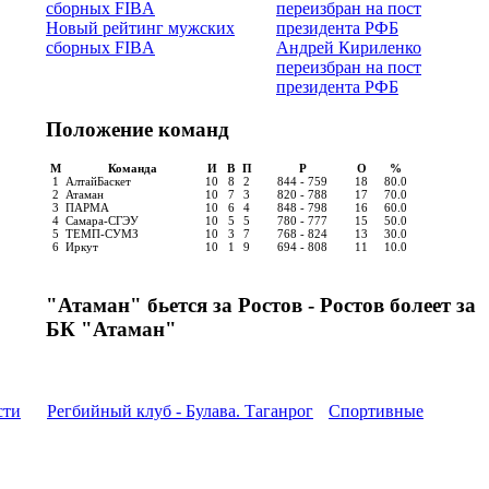
Новый рейтинг мужских
сборных FIBA
Андрей Кириленко
переизбран на пост
президента РФБ
Положение команд
М
Команда
И
В
П
Р
О
%
1
АлтайБаскет
10
8
2
844 - 759
18
80.0
2
Атаман
10
7
3
820 - 788
17
70.0
3
ПАРМА
10
6
4
848 - 798
16
60.0
4
Самара-СГЭУ
10
5
5
780 - 777
15
50.0
5
ТЕМП-СУМЗ
10
3
7
768 - 824
13
30.0
6
Иркут
10
1
9
694 - 808
11
10.0
"Атаман" бьется за Ростов - Ростов болеет за
БК "Атаман"
сти
Регбийный клуб - Булава. Таганрог
Спортивные