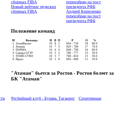
Новый рейтинг мужских
сборных FIBA
Андрей Кириленко
переизбран на пост
президента РФБ
Положение команд
М
Команда
И
В
П
Р
О
%
1
АлтайБаскет
10
8
2
844 - 759
18
80.0
2
Атаман
10
7
3
820 - 788
17
70.0
3
ПАРМА
10
6
4
848 - 798
16
60.0
4
Самара-СГЭУ
10
5
5
780 - 777
15
50.0
5
ТЕМП-СУМЗ
10
3
7
768 - 824
13
30.0
6
Иркут
10
1
9
694 - 808
11
10.0
"Атаман" бьется за Ростов - Ростов болеет за
БК "Атаман"
сти
Регбийный клуб - Булава. Таганрог
Спортивные