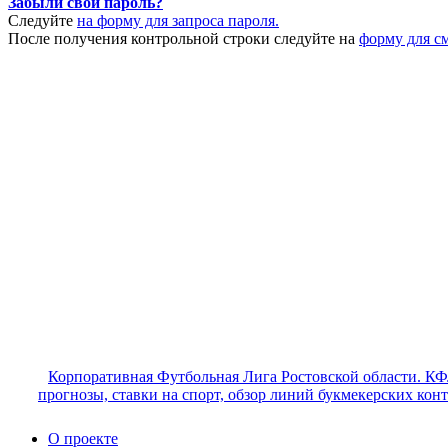
Забыли свой пароль?
Следуйте
на форму для запроса пароля.
После получения контрольной строки следуйте на
форму для с
Корпоративная Футбольная Лига Ростовской области. КФ
прогнозы, ставки на спорт, обзор линий букмекерских кон
О проекте